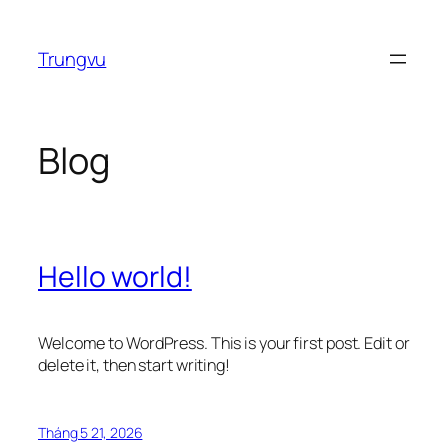
Chuyển
đến
Trungvu
phần
nội
dung
Blog
Hello world!
Welcome to WordPress. This is your first post. Edit or
delete it, then start writing!
Tháng 5 21, 2026