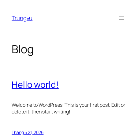
Chuyển
đến
Trungvu
phần
nội
dung
Blog
Hello world!
Welcome to WordPress. This is your first post. Edit or
delete it, then start writing!
Tháng 5 21, 2026