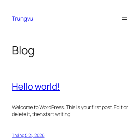
Chuyển
đến
Trungvu
phần
nội
dung
Blog
Hello world!
Welcome to WordPress. This is your first post. Edit or
delete it, then start writing!
Tháng 5 21, 2026