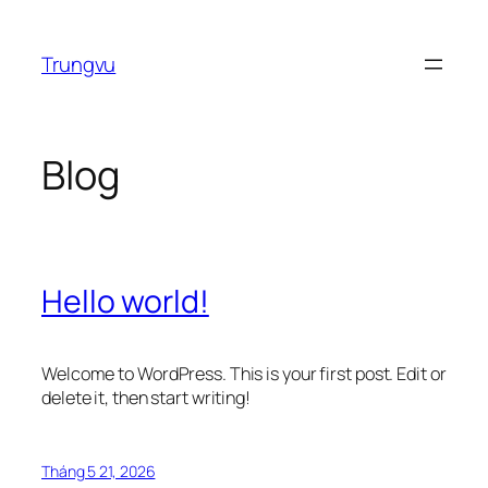
Chuyển
đến
Trungvu
phần
nội
dung
Blog
Hello world!
Welcome to WordPress. This is your first post. Edit or
delete it, then start writing!
Tháng 5 21, 2026