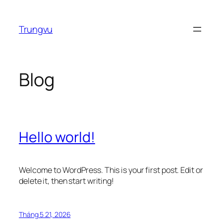
Chuyển
đến
Trungvu
phần
nội
dung
Blog
Hello world!
Welcome to WordPress. This is your first post. Edit or
delete it, then start writing!
Tháng 5 21, 2026