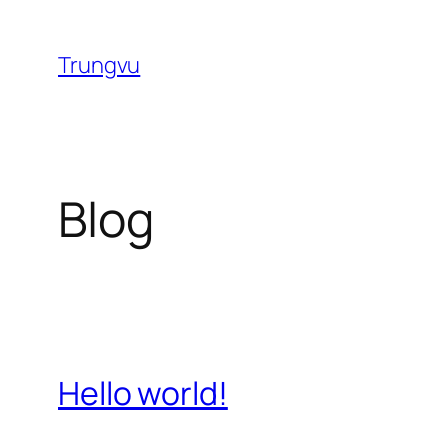
Chuyển
đến
Trungvu
phần
nội
dung
Blog
Hello world!