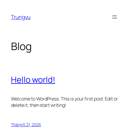
Chuyển
đến
Trungvu
phần
nội
dung
Blog
Hello world!
Welcome to WordPress. This is your first post. Edit or
delete it, then start writing!
Tháng 5 21, 2026