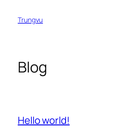
Chuyển
đến
Trungvu
phần
nội
dung
Blog
Hello world!