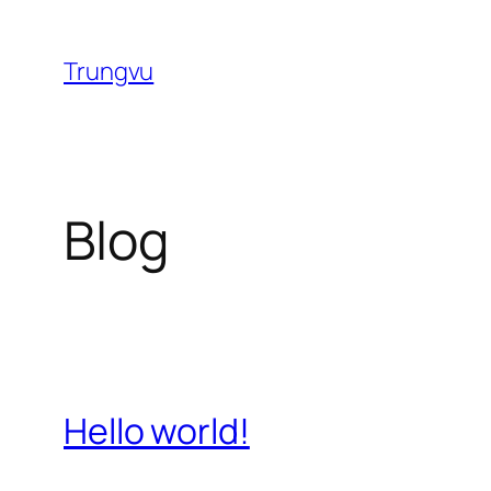
Chuyển
đến
Trungvu
phần
nội
dung
Blog
Hello world!