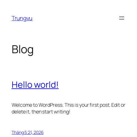
Chuyển
đến
Trungvu
phần
nội
dung
Blog
Hello world!
Welcome to WordPress. This is your first post. Edit or
delete it, then start writing!
Tháng 5 21, 2026