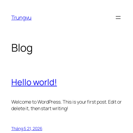
Chuyển
đến
Trungvu
phần
nội
dung
Blog
Hello world!
Welcome to WordPress. This is your first post. Edit or
delete it, then start writing!
Tháng 5 21, 2026