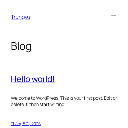
Chuyển
đến
Trungvu
phần
nội
dung
Blog
Hello world!
Welcome to WordPress. This is your first post. Edit or
delete it, then start writing!
Tháng 5 21, 2026