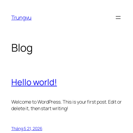
Chuyển
đến
Trungvu
phần
nội
dung
Blog
Hello world!
Welcome to WordPress. This is your first post. Edit or
delete it, then start writing!
Tháng 5 21, 2026