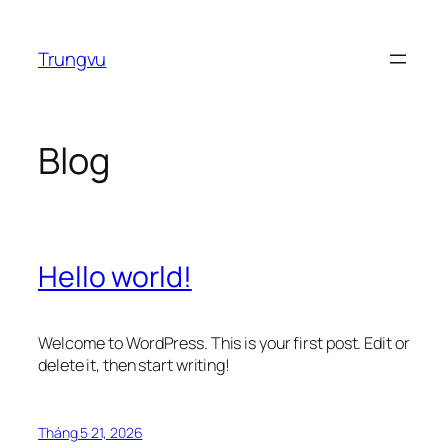
Chuyển
đến
Trungvu
phần
nội
dung
Blog
Hello world!
Welcome to WordPress. This is your first post. Edit or
delete it, then start writing!
Tháng 5 21, 2026