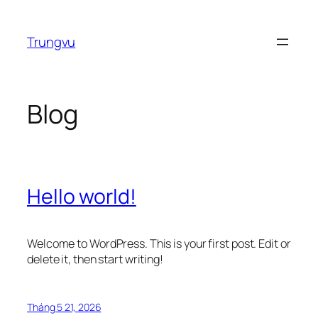
Chuyển
đến
Trungvu
phần
nội
dung
Blog
Hello world!
Welcome to WordPress. This is your first post. Edit or
delete it, then start writing!
Tháng 5 21, 2026