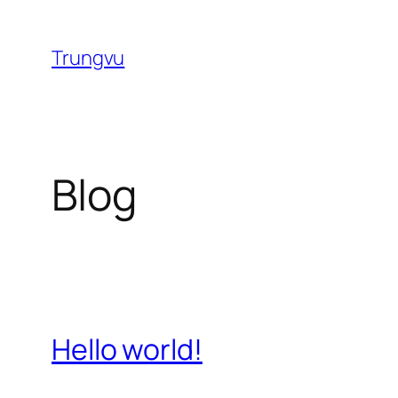
Chuyển
đến
Trungvu
phần
nội
dung
Blog
Hello world!