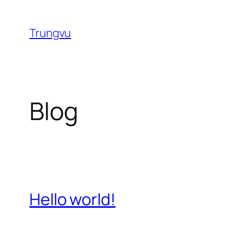
Chuyển
đến
Trungvu
phần
nội
dung
Blog
Hello world!