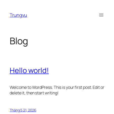
Chuyển
đến
Trungvu
phần
nội
dung
Blog
Hello world!
Welcome to WordPress. This is your first post. Edit or
delete it, then start writing!
Tháng 5 21, 2026