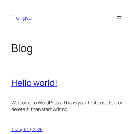
Chuyển
đến
Trungvu
phần
nội
dung
Blog
Hello world!
Welcome to WordPress. This is your first post. Edit or
delete it, then start writing!
Tháng 5 21, 2026