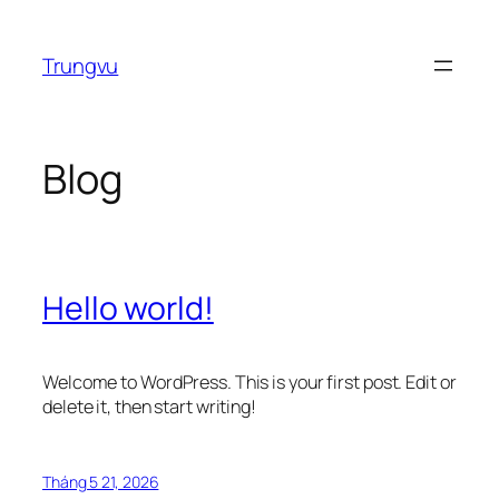
Chuyển
đến
Trungvu
phần
nội
dung
Blog
Hello world!
Welcome to WordPress. This is your first post. Edit or
delete it, then start writing!
Tháng 5 21, 2026