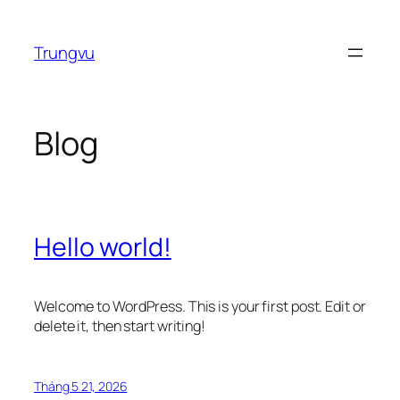
Chuyển
đến
Trungvu
phần
nội
dung
Blog
Hello world!
Welcome to WordPress. This is your first post. Edit or
delete it, then start writing!
Tháng 5 21, 2026