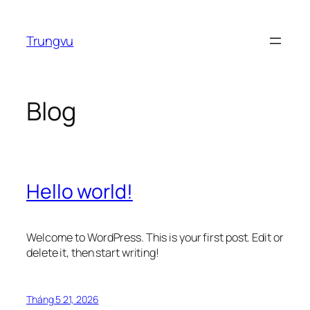
Chuyển
đến
Trungvu
phần
nội
dung
Blog
Hello world!
Welcome to WordPress. This is your first post. Edit or
delete it, then start writing!
Tháng 5 21, 2026