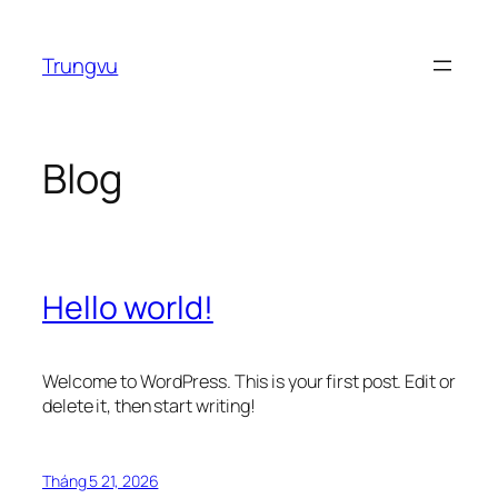
Chuyển
đến
Trungvu
phần
nội
dung
Blog
Hello world!
Welcome to WordPress. This is your first post. Edit or
delete it, then start writing!
Tháng 5 21, 2026