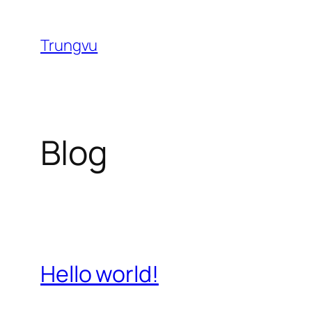
Chuyển
đến
Trungvu
phần
nội
dung
Blog
Hello world!