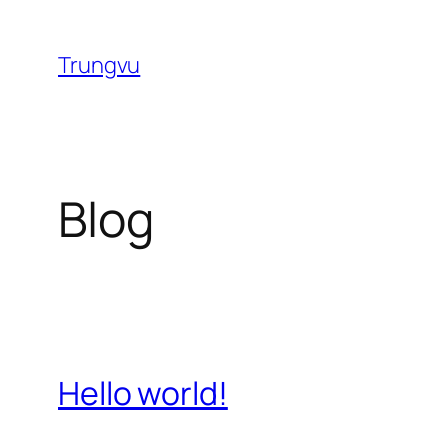
Chuyển
đến
Trungvu
phần
nội
dung
Blog
Hello world!