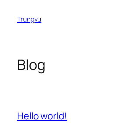
Chuyển
đến
Trungvu
phần
nội
dung
Blog
Hello world!