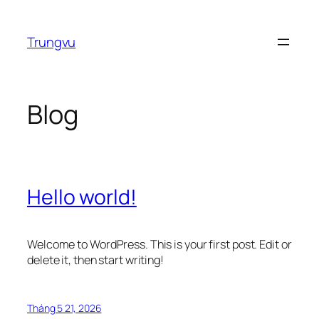
Chuyển
đến
Trungvu
phần
nội
dung
Blog
Hello world!
Welcome to WordPress. This is your first post. Edit or
delete it, then start writing!
Tháng 5 21, 2026