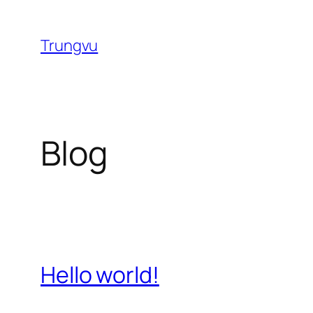
Chuyển
đến
Trungvu
phần
nội
dung
Blog
Hello world!