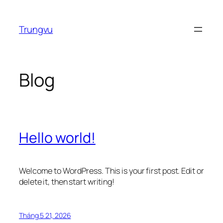
Chuyển
đến
Trungvu
phần
nội
dung
Blog
Hello world!
Welcome to WordPress. This is your first post. Edit or
delete it, then start writing!
Tháng 5 21, 2026