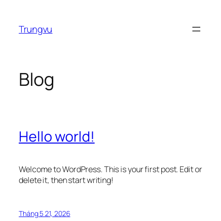
Chuyển
đến
Trungvu
phần
nội
dung
Blog
Hello world!
Welcome to WordPress. This is your first post. Edit or
delete it, then start writing!
Tháng 5 21, 2026