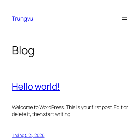
Chuyển
đến
Trungvu
phần
nội
dung
Blog
Hello world!
Welcome to WordPress. This is your first post. Edit or
delete it, then start writing!
Tháng 5 21, 2026