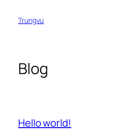
Chuyển
đến
Trungvu
phần
nội
dung
Blog
Hello world!